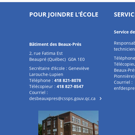
POUR JOINDRE L’ÉCOLE
SERVIC
Service d
Responsabl
Bâtiment des Beaux-Prés
technicien
2, rue Fatima Est
Téléphone
Beaupré (Québec) G0A 1E0
Télécopieu
Secrétaire d’école : Geneviève
Beaux-Pré
Larouche-Lupien
Pionnière)
Téléphone :
418 821-8078
Courriel :
Télécopieur :
418 827-8547
enfdespre
Courriel :
desbeauxpres@cssps.gouv.qc.ca