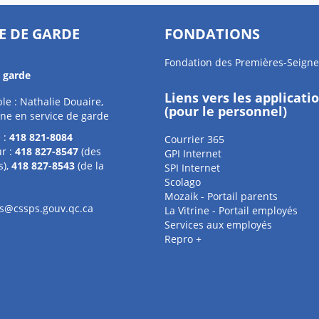
E DE GARDE
FONDATIONS
Fondation des Premières-Seigne
e garde
Liens vers les applicati
e : Nathalie Douaire,
(pour le personnel)
ne en service de garde
 :
418 821-8084
Courrier 365
r :
418 827-8547
(des
GPI Internet
s),
418 827-8543
(de la
SPI Internet
Scolago
Mozaik - Portail parents
s@cssps.gouv.qc.ca
La Vitrine - Portail employés
Services aux employés
Repro +