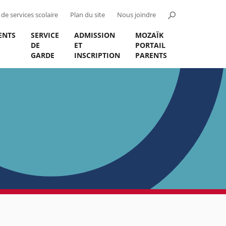
de services scolaire
Plan du site
Nous joindre
ENTS
SERVICE
ADMISSION
MOZAÏK
DE
ET
PORTAIL
GARDE
INSCRIPTION
PARENTS