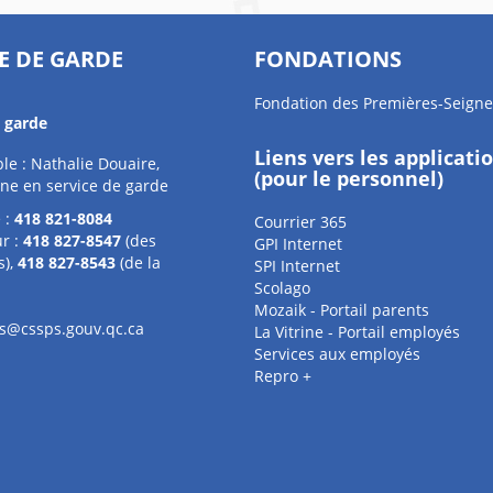
E DE GARDE
FONDATIONS
Fondation des Premières-Seigne
e garde
Liens vers les applicati
e : Nathalie Douaire,
(pour le personnel)
ne en service de garde
 :
418 821-8084
Courrier 365
r :
418 827-8547
(des
GPI Internet
s),
418 827-8543
(de la
SPI Internet
Scolago
Mozaik - Portail parents
s@cssps.gouv.qc.ca
La Vitrine - Portail employés
Services aux employés
Repro +