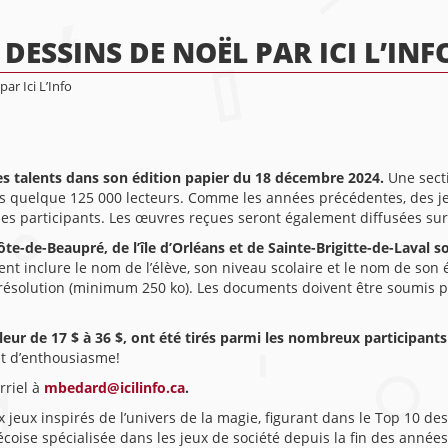
DESSINS DE NOËL PAR ICI L’INF
ar Ici L’Info
nes talents dans son édition papier du 18 décembre 2024.
Une secti
ses quelque 125 000 lecteurs. Comme les années précédentes, des je
 les participants. Les œuvres reçues seront également diffusées sur
te-de-Beaupré, de l’île d’Orléans et de Sainte-Brigitte-de-Laval so
t inclure le nom de l’élève, son niveau scolaire et le nom de son é
résolution (minimum 250 ko). Les documents doivent être soumis p
valeur de 17 $ à 36 $, ont été tirés parmi les nombreux participant
nt d’enthousiasme!
rriel à
mbedard@icilinfo.ca
.
eux inspirés de l’univers de la magie, figurant dans le Top 10 des 
écoise spécialisée dans les jeux de société depuis la fin des année