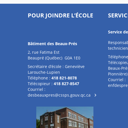
POUR JOINDRE L’ÉCOLE
SERVIC
Service d
Responsabl
Bâtiment des Beaux-Prés
technicien
2, rue Fatima Est
Téléphone
Beaupré (Québec) G0A 1E0
Télécopieu
Secrétaire d’école : Geneviève
Beaux-Pré
Larouche-Lupien
Pionnière)
Téléphone :
418 821-8078
Courriel :
Télécopieur :
418 827-8547
enfdespre
Courriel :
desbeauxpres@cssps.gouv.qc.ca