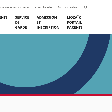
de services scolaire
Plan du site
Nous joindre
ENTS
SERVICE
ADMISSION
MOZAÏK
DE
ET
PORTAIL
GARDE
INSCRIPTION
PARENTS